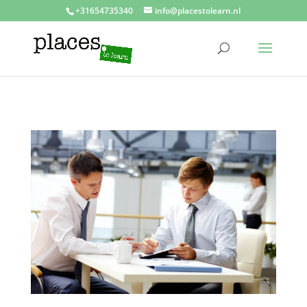
+31654735340
info@placestolearn.nl