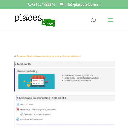
+31654735340
info@placestolearn.nl