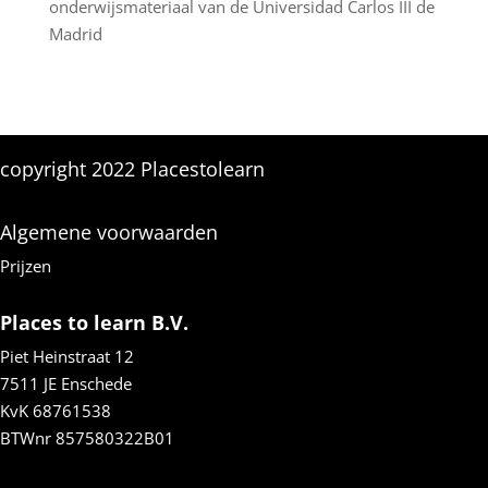
onderwijsmateriaal van de Universidad Carlos III de
Madrid
copyright 2022 Placestolearn
Algemene voorwaarden
Prijzen
Places to learn B.V.
Piet Heinstraat 12
7511 JE Enschede
KvK 68761538
BTWnr
857580322B01