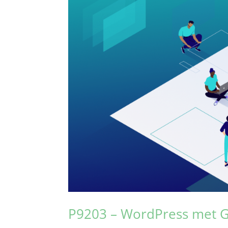
P9203 – WordPress met G