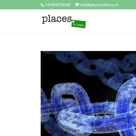
+31654735340
info@placestolearn.nl